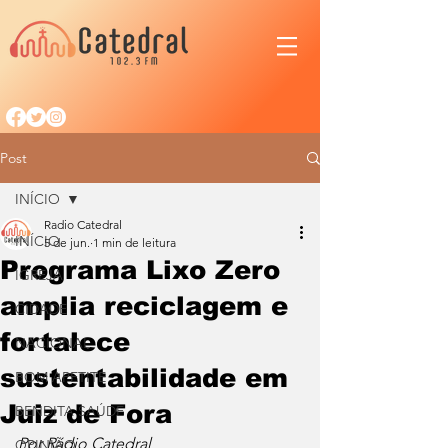
Post
INÍCIO
Radio Catedral
INÍCIO
5 de jun.
1 min de leitura
Programa Lixo Zero
IGREJA
amplia reciclagem e
CIDADE
fortalece
NACIONAL
sustentabilidade em
BOM APETITE
Juiz de Fora
BENDITA SAÚDE
Por Rádio Catedral
OPINIÃO