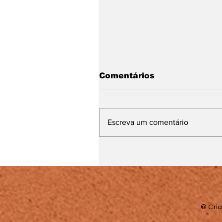
Comentários
Escreva um comentário
Muito além da sala de
aula: o trabalho que
transforma vidas
© Cria