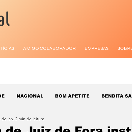
TÍCIAS
AMIGO COLABORADOR
EMPRESAS
SOBR
DE
NACIONAL
BOM APETITE
BENDITA S
 de jan.
2 min de leitura
 de Juiz de Fora ins