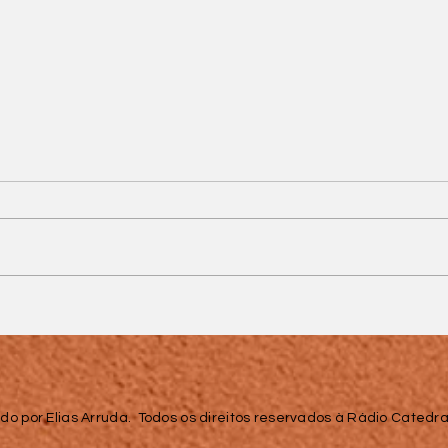
'Palavras que
permanecem': Parque
da Saudade transforma
saudade em
homenagem aos pais
do por Elias Arruda. Todos os direitos reservados à Rádio Catedral