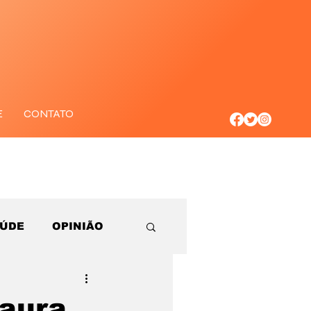
E
CONTATO
AÚDE
OPINIÃO
taura