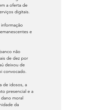
em a oferta de 
viços digitais.
à informação 
remanescentes e 
 banco não 
ais de dez por 
taú deixou de 
foi convocado.
a de idosos, a 
to presencial e a 
e dano moral 
gnidade da 