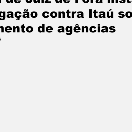
igação contra Itaú s
ento de agências
l