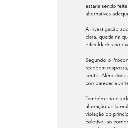
estaria sendo fei
alternativas adeq
A investigação apo
clara, queda na q
dificuldades no ex
Segundo o Procon,
recebem resposta,
cento. Além disso,
comparecer a vinte
Também são citadas
alteração unilater
violação do princí
coletivo, ao compr