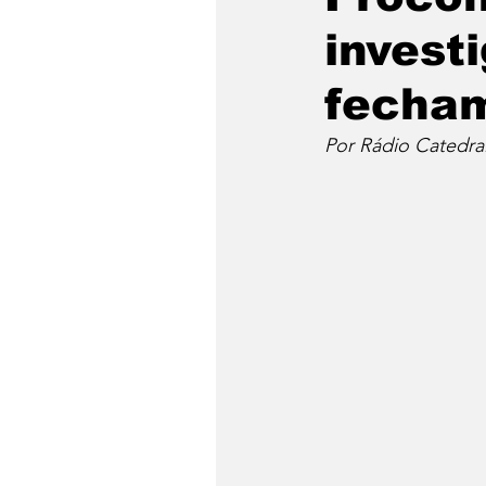
invest
fecham
Por Rádio Catedra