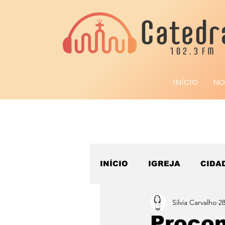
INÍCIO
NO
INÍCIO
IGREJA
CIDA
Silvia Carvalho
28
ESPORTE
Procon