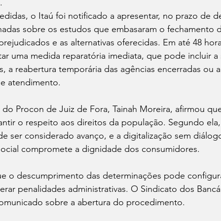
.
idas, o Itaú foi notificado a apresentar, no prazo de de
hadas sobre os estudos que embasaram o fechamento da
 prejudicados e as alternativas oferecidas. Em até 48 hor
r uma medida reparatória imediata, que pode incluir a
, a reabertura temporária das agências encerradas ou a 
de atendimento.
do Procon de Juiz de Fora, Tainah Moreira, afirmou que
antir o respeito aos direitos da população. Segundo ela
e ser considerado avanço, e a digitalização sem diálog
social compromete a dignidade dos consumidores.
ue o descumprimento das determinações pode configura
rar penalidades administrativas. O Sindicato dos Bancár
omunicado sobre a abertura do procedimento.