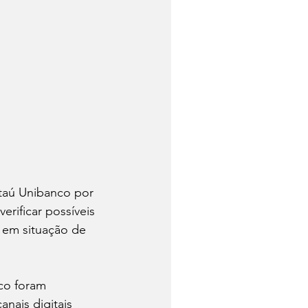
Itaú Unibanco por 
rificar possíveis 
 em situação de 
co foram 
nais digitais 