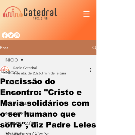
Post
INÍCIO
Radio Catedral
INÍCIO
4 de abr. de 2023
3 min de leitura
Procissão do
IGREJA
Encontro: "Cristo e
CIDADE
Maria solidários com
NACIONAL
o ser humano que
BOM APETITE
sofre", diz Padre Leles
BENDITA SAÚDE
Por Roberta Oliveira
OPINIÃO