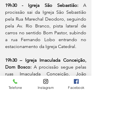
19h30 - Igreja São Sebastião:
 A 
procissão sai da Igreja São Sebastião 
pela Rua Marechal Deodoro, seguindo 
pela Av. Rio Branco, pista lateral de 
carros no sentido Bom Pastor, subindo 
a rua Fernando Lobo entrando no 
estacionamento da Igreja Catedral.
19h30 – Igreja Imaculada Conceição, 
Dom Bosco:
 A procissão segue pelas 
ruas Imaculada Conceição, João 
Manata, Araguari, Monsenhor Gustavo 
Freire até em frente a Igreja São 
Telefone
Instagram
Facebook
Mateus.
20h - Paróquia Nossa Senhora do 
Perpétuo Socorro:
 Os fiéis saem da 
matriz na Rua Amambaí, e seguem 