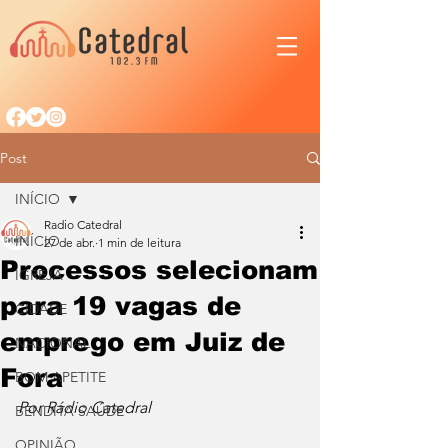
Post
INÍCIO
Radio Catedral
INÍCIO
27 de abr.
1 min de leitura
Processos selecionam
IGREJA
para 19 vagas de
CIDADE
emprego em Juiz de
NACIONAL
Fora
BOM APETITE
Por Rádio Catedral
BENDITA SAÚDE
OPINIÃO