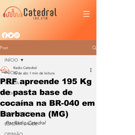
Post
INÍCIO
Radio Catedral
INÍCIO
15 de abr.
1 min de leitura
PRF apreende 195 Kg
IGREJA
de pasta base de
CIDADE
cocaína na BR-040 em
NACIONAL
Barbacena (MG)
BOM APETITE
Por Rádio Catedral
BENDITA SAÚDE
OPINIÃO