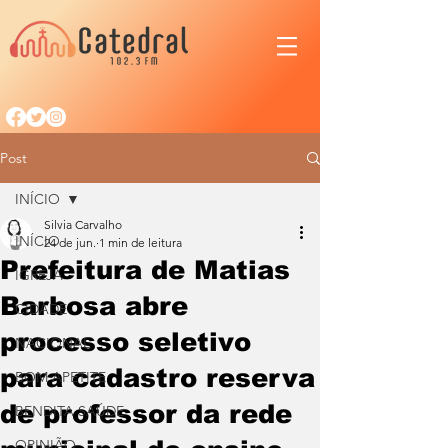
Post
INÍCIO
Silvia Carvalho
INÍCIO
24 de jun.
1 min de leitura
Prefeitura de Matias
IGREJA
Barbosa abre
CIDADE
processo seletivo
NACIONAL
para cadastro reserva
BOM APETITE
de professor da rede
BENDITA SAÚDE
OPINIÃO