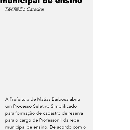
municipal de ensino
ESPORTE
Por Rádio Catedral
A Prefeitura de Matias Barbosa abriu 
um Processo Seletivo Simplificado 
para formação de cadastro de reserva 
para o cargo de Professor 1 da rede 
municipal de ensino.
De acordo com o 