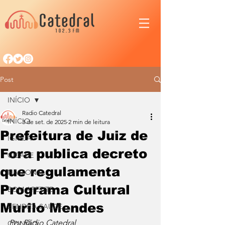
Post
INÍCIO
Radio Catedral
INÍCIO
3 de set. de 2025
2 min de leitura
Prefeitura de Juiz de
IGREJA
Fora publica decreto
CIDADE
que regulamenta
NACIONAL
Programa Cultural
BOM APETITE
Murilo Mendes
BENDITA SAÚDE
Por Rádio Catedral
OPINIÃO