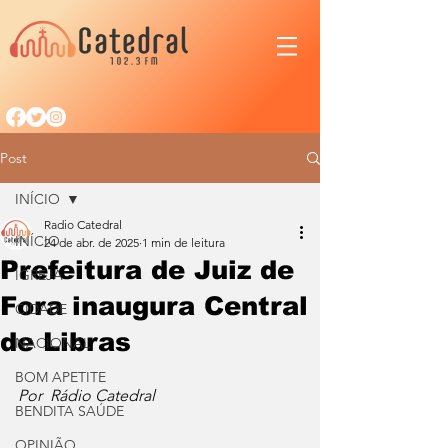
Post
INÍCIO
Radio Catedral
INÍCIO
24 de abr. de 2025
1 min de leitura
Prefeitura de Juiz de
IGREJA
Fora inaugura Central
CIDADE
de Libras
NACIONAL
BOM APETITE
Por  Rádio Catedral
BENDITA SAÚDE
OPINIÃO