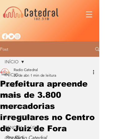
Post
INÍCIO
Radio Catedral
INÍCIO
20 de abr.
1 min de leitura
Prefeitura apreende
IGREJA
mais de 3.800
CIDADE
mercadorias
NACIONAL
irregulares no Centro
BOM APETITE
de Juiz de Fora
BENDITA SAÚDE
Por Rádio Catedral
OPINIÃO