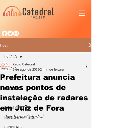
Post
INÍCIO
Radio Catedral
INÍCIO
8 de ago. de 2025
2 min de leitura
Prefeitura anuncia
IGREJA
novos pontos de
CIDADE
instalação de radares
NACIONAL
em Juiz de Fora
BOM APETITE
Por Rádio Catedral
BENDITA SAÚDE
OPINIÃO