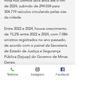
frota nos últimos dois anos até o fim 
de 2024, subindo de 294.034 para 
304.719 veículos circulando pelas vias 
da cidade. 
Entre 2022 e 2024, houve crescimento 
de 15,2% entre 2022 e 2024, com 7.086 
sinistros registrados no ano passado, 
de acordo com o painel da Secretaria 
de Estado de Justiça e Segurança 
Pública (Sejusp) do Governo de Minas 
Gerais. 
E apenas em 2025, o Hospital de 
Telefone
Instagram
Facebook
Pronto Socorro Dr. Mozart Teixeira, o 
HPS, atendeu a 3.433 vítimas de 
sinistros de trânsito: 1.294 vítimas de 
acidentes automobilísticos e 321 
vítimas de atropelamento, segundo a 