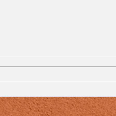
s
Operação do MPMG
prende quatro suspeitos
de fraude eletrônica
o
que causou prejuízo de
mais de R$ 7 milhões
em Juiz de Fora