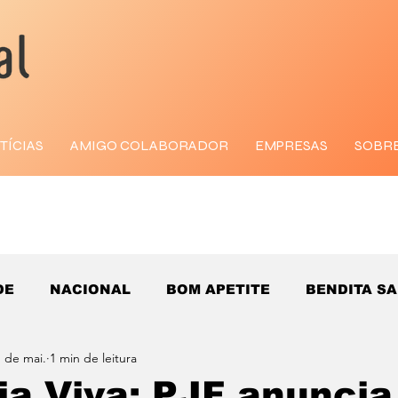
TÍCIAS
AMIGO COLABORADOR
EMPRESAS
SOBR
DE
NACIONAL
BOM APETITE
BENDITA S
 de mai.
1 min de leitura
ria Viva: PJF anuncia