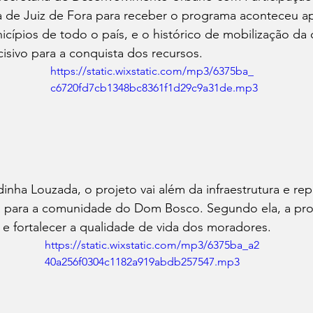
a de Juiz de Fora para receber o programa aconteceu a
icípios de todo o país, e o histórico de mobilização d
isivo para a conquista dos recursos.
https://static.wixstatic.com/mp3/6375ba_
c6720fd7cb1348bc8361f1d29c9a31de.mp3
nha Louzada, o projeto vai além da infraestrutura e re
ca para a comunidade do Dom Bosco. Segundo ela, a pr
e fortalecer a qualidade de vida dos moradores.
https://static.wixstatic.com/mp3/6375ba_a2
40a256f0304c1182a919abdb257547.mp3