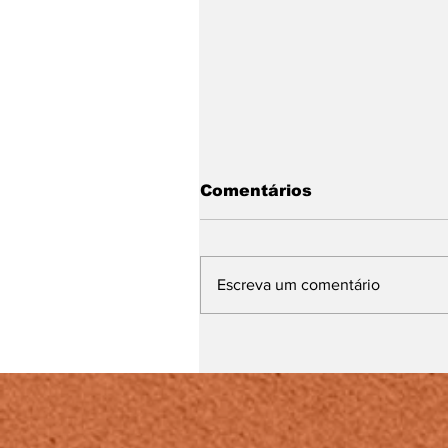
Comentários
Escreva um comentário
UFJF alerta candidato
do Pism sobre escolha
correta do grupo de
vagas e documentaçã
para matrícula