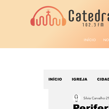
INÍCIO
NO
INÍCIO
IGREJA
CIDA
Silvia Carvalho
21
ESPORTE
Perife