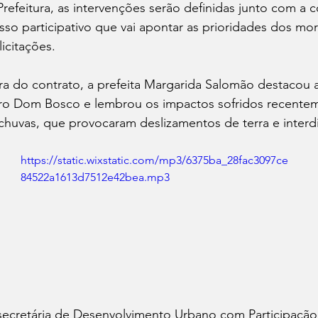
efeitura, as intervenções serão definidas junto com a 
so participativo que vai apontar as prioridades dos mo
licitações.
ra do contrato, a prefeita Margarida Salomão destacou a
irro Dom Bosco e lembrou os impactos sofridos recente
chuvas, que provocaram deslizamentos de terra e interd
https://static.wixstatic.com/mp3/6375ba_28fac3097ce
84522a1613d7512e42bea.mp3
ecretária de Desenvolvimento Urbano com Participação 