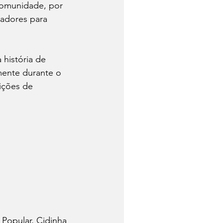
comunidade, por 
radores para 
 história de 
mente durante o 
ições de 
Popular, Cidinha 