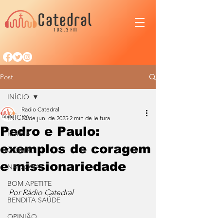
Post
INÍCIO
Radio Catedral
INÍCIO
28 de jun. de 2025
2 min de leitura
Pedro e Paulo:
IGREJA
exemplos de coragem
CIDADE
e missionariedade
NACIONAL
BOM APETITE
Por Rádio Catedral
BENDITA SAÚDE
OPINIÃO