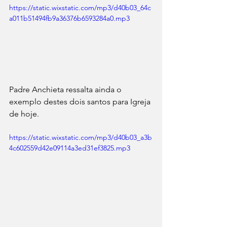
https://static.wixstatic.com/mp3/d40b03_64c
a011b51494fb9a36376b6593284a0.mp3
Padre Anchieta ressalta ainda o 
exemplo destes dois santos para Igreja 
de hoje. 
https://static.wixstatic.com/mp3/d40b03_a3b
4c602559d42e09114a3ed31ef3825.mp3