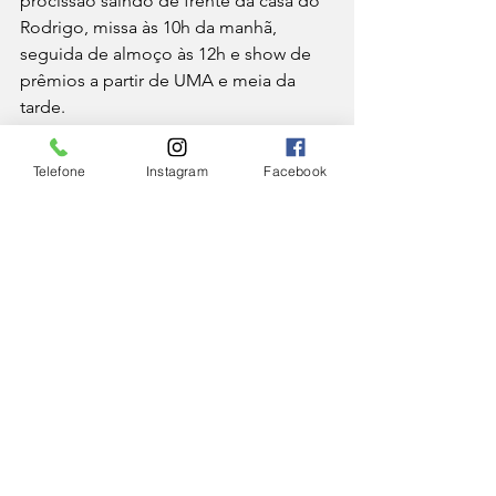
procissão saindo de frente da casa do 
Rodrigo, missa às 10h da manhã, 
seguida de almoço às 12h e show de 
prêmios a partir de UMA e meia da 
tarde.
Em Santos Dumont, a capela em honra 
Telefone
Instagram
Facebook
a São Pedro e São Paulo, na área rural 
de São Pedro das Perobas, encerra 
hoje o tríduo às 19h. Amanhã os 
padroeiros serão celebrados com 
missa na capela que fica no km 735 
sem número na BR-040
Leia mais:
São Pedro é festejado em igrejas da 
Arquidiocese com programação 
especial
IGREJA