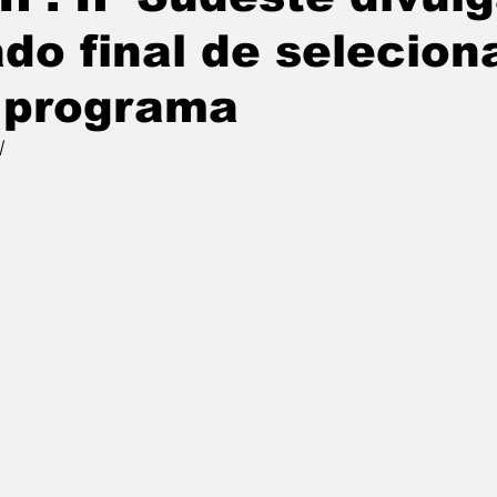
ado final de selecio
 programa
l