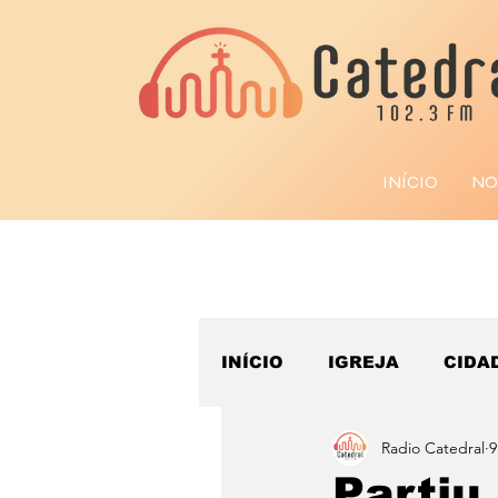
INÍCIO
NO
INÍCIO
IGREJA
CIDA
Radio Catedral
9
ESPORTE
Partiu