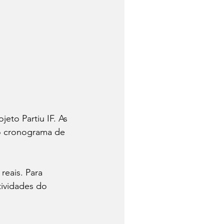
eto Partiu IF. As 
 o cronograma de 
eais. Para 
tividades do 