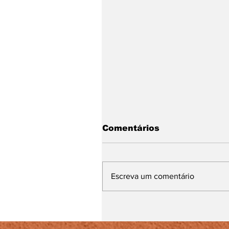
Comentários
Escreva um comentário
UFJF alerta candidato
do Pism sobre escolha
correta do grupo de