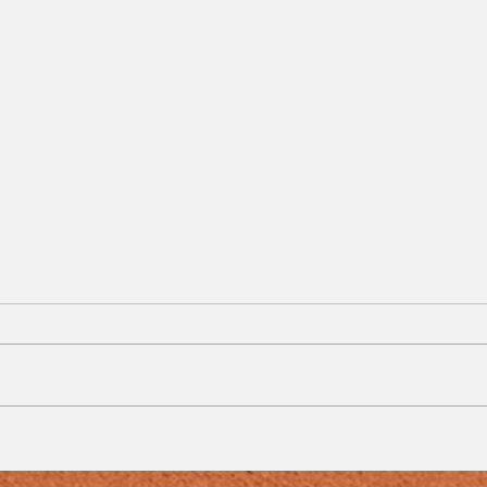
s
Operação do MPMG
prende quatro suspeitos
de fraude eletrônica