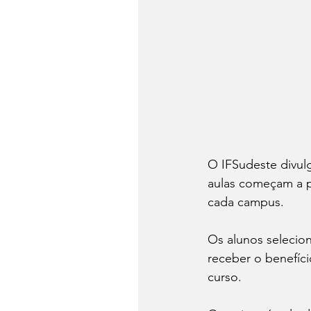
O IFSudeste divulg
aulas começam a p
cada campus. 
Os alunos selecion
receber o benefíci
curso.