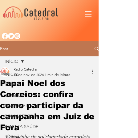
Post
INÍCIO
Radio Catedral
INÍCIO
11 de nov. de 2024
1 min de leitura
Papai Noel dos
IGREJA
Correios: confira
CIDADE
como participar da
NACIONAL
campanha em Juiz de
BOM APETITE
Fora
BENDITA SAÚDE
Campanha de solidariedade completa 
OPINIÃO