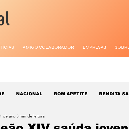
TÍCIAS
AMIGO COLABORADOR
EMPRESAS
SOBR
DE
NACIONAL
BOM APETITE
BENDITA S
1 de jan.
3 min de leitura
eão XIV saúda joven