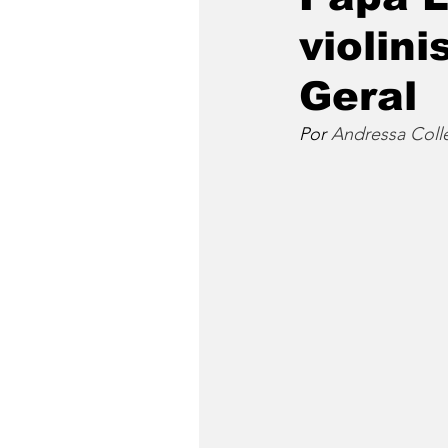
violin
Geral
Por 
Andressa Colle