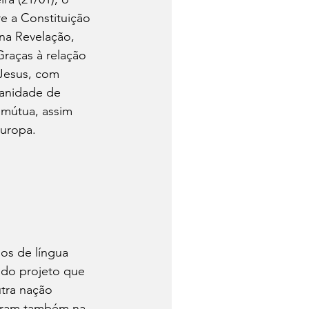
 a Constituição 
ina Revelação, 
raças à relação 
Jesus, com 
manidade de 
 mútua, assim 
Europa.
os de língua 
 do projeto que 
tra nação 
taram também na 