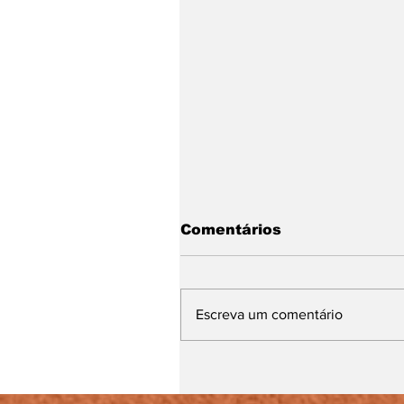
Comentários
Escreva um comentário
Abertas pré-matrícula
para 1ª Pós-Graduação
em Espiritualidade e