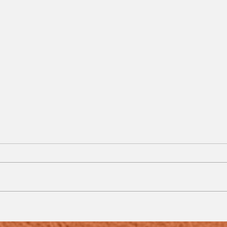
s
Rezando pelas
vocações, Comunidade
no Milho Branco celebra