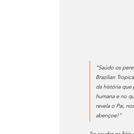
“Saúdo os pereg
Brazilian Tropi
da história que
humana e no qua
revela o Pai, no
abençoe!”
Ao saudar os fiéis