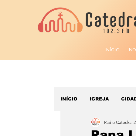
INÍCIO
NO
INÍCIO
IGREJA
CIDA
Radio Catedral
2
ESPORTE
Papa L