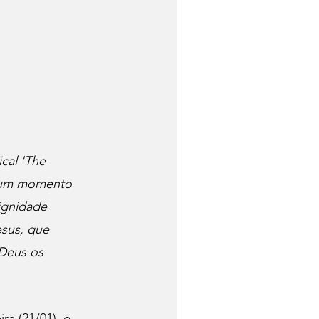
cal 'The 
, num momento 
ignidade 
sus, que 
 Deus os 
ra (21/01), o 