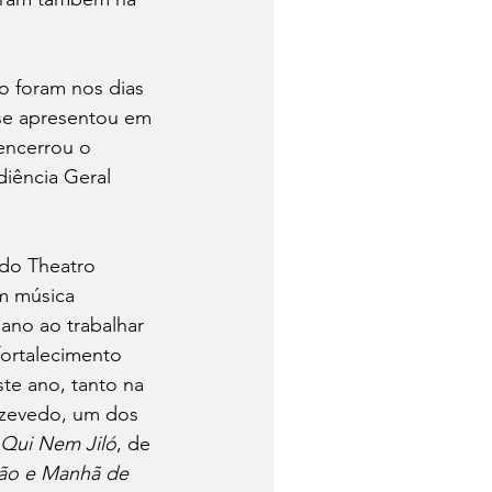
o foram nos dias 
 se apresentou em 
 encerrou o 
iência Geral 
 do Theatro 
m música 
ano ao trabalhar 
fortalecimento 
ste ano, tanto na 
Azevedo, um dos 
Qui Nem Jiló
, de 
ião e Manhã de 