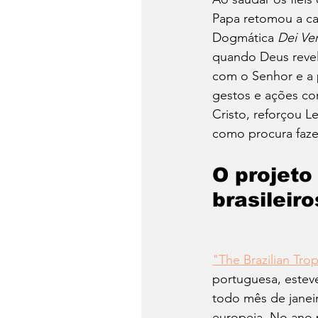
Papa retomou a ca
Dogmática 
Dei Ve
quando Deus revel
com o Senhor e a 
gestos e ações co
Cristo, reforçou L
como procura faze
O projeto
brasileiro
"The Brazilian Trop
portuguesa, esteve
todo mês de janeir
europeia. No ano 