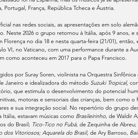
a, Portugal, França, República Tcheca e Áustria. 
ficial nas redes sociais, as apresentações em solo alemã
iro. Neste 2026 o grupo retornou à Itália, após 9 anos, e
m Florença no dia 18 e nesta quarta-feira (21/01), então,
ulo VI, no Vaticano, com uma performance durante a Aud
sim como aconteceu em 2017 para o Papa Francisco.
idos por Suray Soren, violinista na Orquestra Sinfônica
de Janeiro e idealizadora do método 
Suzuki Tropical, 
co
rtório, que estimula o desenvolvimento do potencial hum
nitivas, motoras e sensoriais das crianças, bem como o 
iares e sua integração social. No repertório do grupo de
Itália, estavam músicas como 
Brasileirinho
, de Waldir 
s do Brasil; 
Tico-Tico
no Fubá
, de Zequinha de Abreu; 
o dos Vitoriosos; Aquarela do Brasil, 
de Ary Barroso,
 Ba