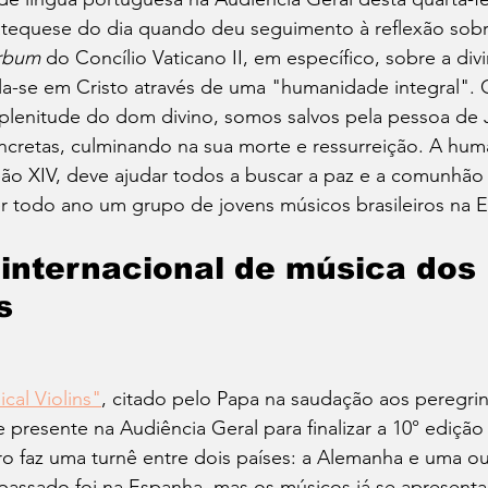
tequese do dia quando deu seguimento à reflexão sobre
rbum 
do Concílio Vaticano II, em específico, sobre a div
a-se em Cristo através de uma "humanidade integral". G
plenitude do dom divino, somos salvos pela pessoa de 
ncretas, culminando na sua morte e ressurreição. A hu
eão XIV, deve ajudar todos a buscar a paz e a comunhão
r todo ano um grupo de jovens músicos brasileiros na 
 internacional de música dos 
s
ical Violins"
, citado pelo Papa na saudação aos peregrin
 presente na Audiência Geral para finalizar a 10° edição
o faz uma turnê entre dois países: a Alemanha e uma ou
passado foi na Espanha, mas os músicos já se apresen