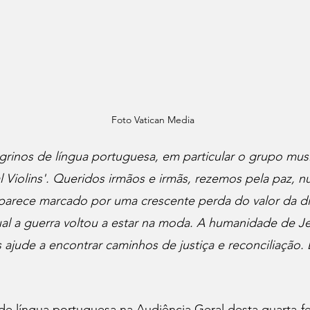
Foto Vatican Media
rinos de língua portuguesa, em particular o grupo musi
cal Violins'. Queridos irmãos e irmãs, rezemos pela paz
 parece marcado por uma crescente perda do valor da d
l a guerra voltou a estar na moda. A humanidade de Je
s ajude a encontrar caminhos de justiça e reconciliação.
 de língua portuguesa na Audiência Geral desta quarta-fei