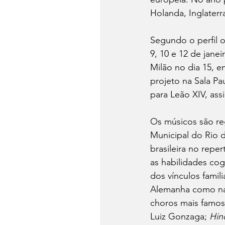
Holanda, Inglaterr
Segundo o perfil o
9, 10 e 12 de jane
Milão no dia 15, e
projeto na Sala Pa
para Leão XIV, as
Os músicos são reg
Municipal do Rio 
brasileira no repe
as habilidades cog
dos vínculos famil
Alemanha como na 
choros mais famoso
Luiz Gonzaga; 
Hin