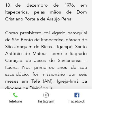
18 de dezembro de 1976, em 
Itapecerica, pelas mãos de Dom 
Cristiano Portela de Araújo Pena.
Como presbítero, foi vigário paroquial 
de São Bento de Itapecerica, pároco de 
São Joaquim de Bicas – Igarapé, Santo 
Antônio de Mateus Leme e Sagrado 
Coração de Jesus de Santanense – 
Itaúna. Nos primeiros anos de seu 
sacerdócio, foi missionário por seis 
meses em Tefé (AM), Igreja-Irmã da 
diocese de Divinópolis.
Telefone
Instagram
Facebook
Desde o início de seu sacerdócio, 
recebeu a incumbência de trabalhar 
com as vocações e logo foi nomeado 
reitor do Seminário Maior de 