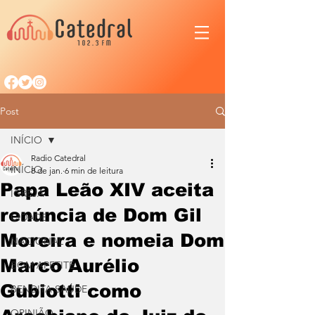
Post
INÍCIO
Radio Catedral
INÍCIO
8 de jan.
6 min de leitura
Papa Leão XIV aceita
IGREJA
renúncia de Dom Gil
CIDADE
Moreira e nomeia Dom
NACIONAL
Marco Aurélio
BOM APETITE
Gubiotti como
BENDITA SAÚDE
OPINIÃO