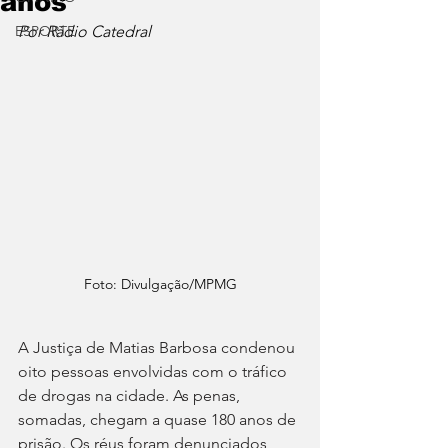
anos
ESPORTE
Por Rádio Catedral
Foto: Divulgação/MPMG
A Justiça de Matias Barbosa condenou 
oito pessoas envolvidas com o tráfico 
de drogas na cidade. As penas, 
somadas, chegam a quase 180 anos de 
prisão. Os réus foram denunciados 