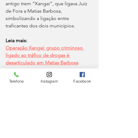
antigo trem “Xangai”, que ligava Juiz 
de Fora a Matias Barbosa, 
simbolizando a ligação entre 
traficantes dos dois municípios.
Leia mais: 
Operação Xangai: grupo criminoso 
ligado ao tráfico de drogas é 
desarticulado em Matias Barbosa
CIDADE
Telefone
Instagram
Facebook
Ver tudo
Posts Relacionados