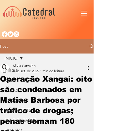
Post
INÍCIO
Silvia Carvalho
INÍCIO
4 de set. de 2025
1 min de leitura
Operação Xangai: oito
IGREJA
são condenados em
CIDADE
Matias Barbosa por
NACIONAL
tráfico de drogas;
BOM APETITE
penas somam 180
BENDITA SAÚDE
OPINIÃO