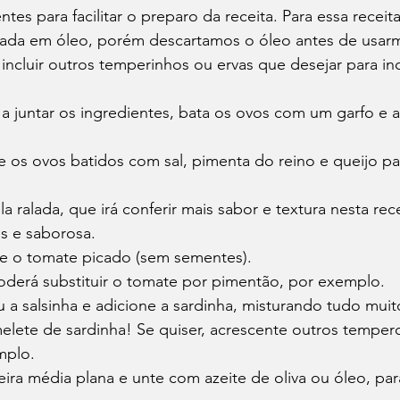
ntes para facilitar o preparo da receita. Para essa recei
vada em óleo, porém descartamos o óleo antes de usar
incluir outros temperinhos ou ervas que desejar para in
a juntar os ingredientes, bata os ovos com um garfo e 
os ovos batidos com sal, pimenta do reino e queijo pa
a ralada, que irá conferir mais sabor e textura nesta rec
s e saborosa.
te o tomate picado (sem sementes).
poderá substituir o tomate por pimentão, por exemplo.
 a salsinha e adicione a sardinha, misturando tudo muit
melete de sardinha! Se quiser, acrescente outros temper
mplo.
ira média plana e unte com azeite de oliva ou óleo, pa