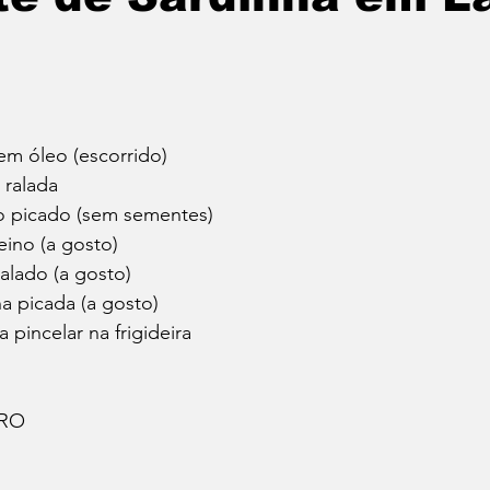
 em óleo (escorrido)
 ralada
 picado (sem sementes)
eino (a gosto)
alado (a gosto)
a picada (a gosto)
a pincelar na frigideira
ARO