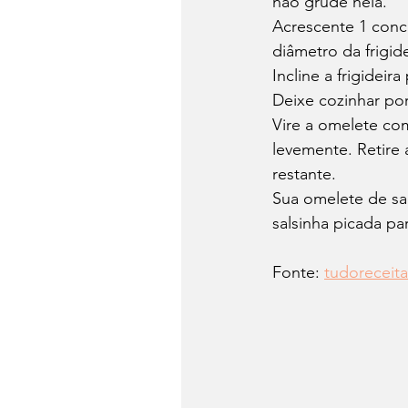
não grude nela.
Acrescente 1 conc
diâmetro da frigide
Incline a frigideir
Deixe cozinhar por
Vire a omelete co
levemente. Retire
restante.
Sua omelete de sa
salsinha picada par
Fonte: 
tudoreceit