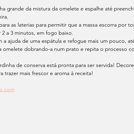
ha grande da mistura da omelete e espalhe até preench
ira.
a para as laterias para permitir que a massa escorra por t
 2 a 3 minutos, em fogo baixo.
m a ajuda de uma espátula e refogue mais um pouco, até
 a omelete dobrando-a num prato e repita o processo co
rdinha de conserva está pronta para ser servida! Decor
a trazer mais frescor e aroma à receita!
as.com