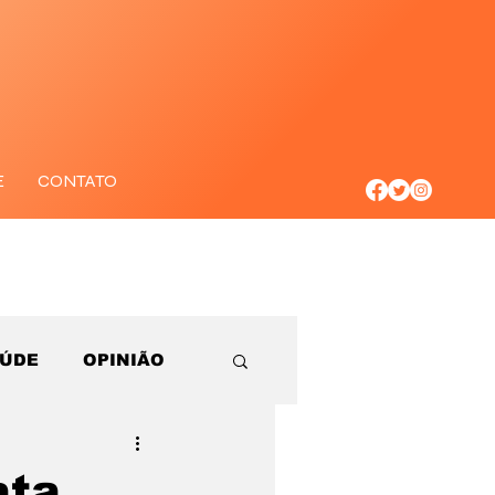
E
CONTATO
AÚDE
OPINIÃO
ata