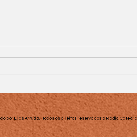
Batata Gratinada com
Bacon e Molho Branco
do por Elias Arruda. Todos os direitos reservados à Rádio Catedral