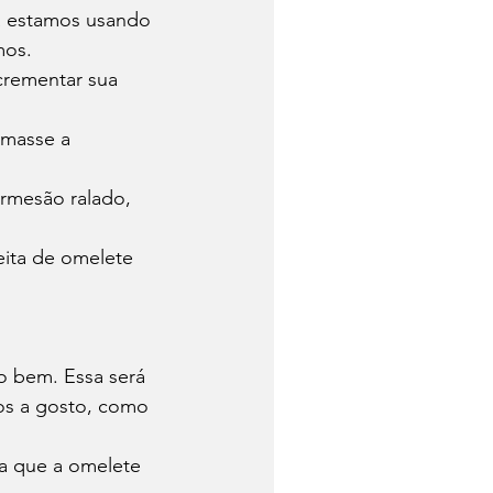
ta estamos usando 
mos.
crementar sua 
amasse a 
rmesão ralado, 
eita de omelete 
o bem. Essa será 
os a gosto, como 
ra que a omelete 