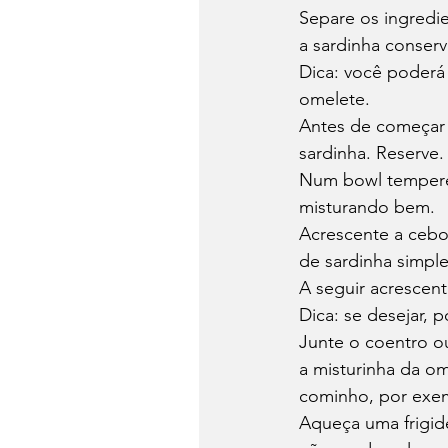
Separe os ingredie
a sardinha conser
Dica: você poderá 
omelete.
Antes de começar 
sardinha. Reserve.
Num bowl tempere 
misturando bem.
Acrescente a cebol
de sardinha simple
A seguir acrescen
Dica: se desejar, 
Junte o coentro ou
a misturinha da o
cominho, por exe
Aqueça uma frigide