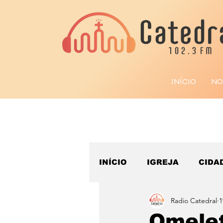
INÍCIO
NO
INÍCIO
IGREJA
CIDA
Radio Catedral
1
ESPORTE
Omelet