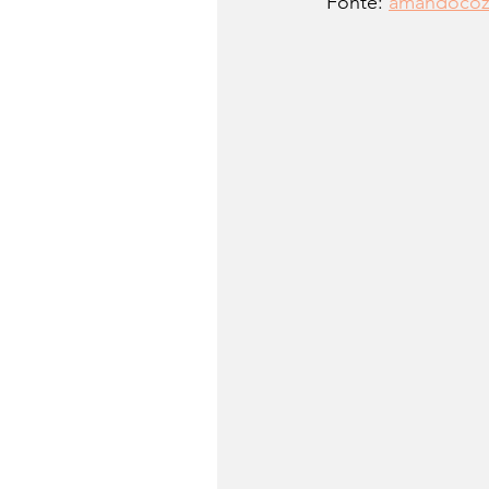
Fonte: 
amandocoz