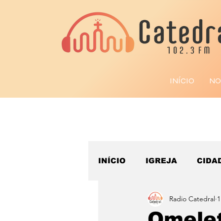
INÍCIO
NO
INÍCIO
IGREJA
CIDA
Radio Catedral
1
ESPORTE
Omelet