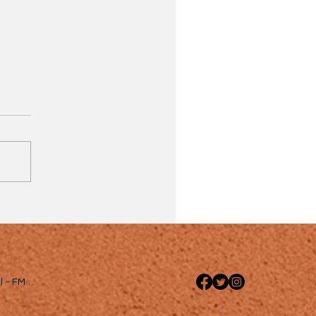
 - FM .