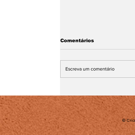
Comentários
Escreva um comentário
Batata Gratinada com
Bacon e Molho Branco
© Cria