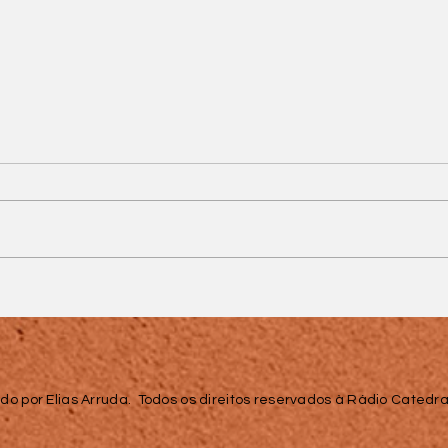
Bife na Panela na
Pressão
do por Elias Arruda. Todos os direitos reservados à Rádio Catedral