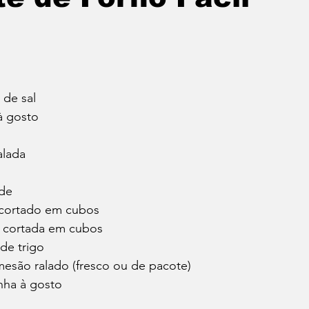
 de sal
à gosto
alada
rde
 cortado em cubos
 cortada em cubos
 de trigo
mesão ralado (fresco ou de pacote)
nha à gosto