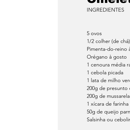
INGREDIENTES
5 ovos
1/2 colher (de chá)
Pimenta-do-reino 
Orégano à gosto
1 cenoura média r
1 cebola picada
1 lata de milho ve
200g de presunto
200g de mussarela
1 xícara de farinha
50g de queijo par
Salsinha ou ceboli