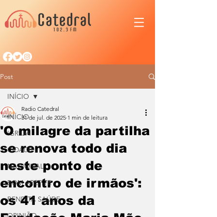
Post
INÍCIO
Radio Catedral
INÍCIO
31 de jul. de 2025
1 min de leitura
'O milagre da partilha
IGREJA
se renova todo dia
CIDADE
neste ponto de
NACIONAL
encontro de irmãos':
BOM APETITE
os 41 anos da
BENDITA SAÚDE
OPINIÃO