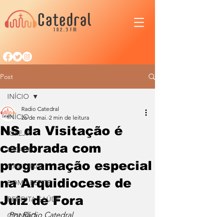
Post
INÍCIO
Radio Catedral
INÍCIO
26 de mai.
2 min de leitura
NS da Visitação é
IGREJA
celebrada com
CIDADE
programação especial
NACIONAL
na Arquidiocese de
BOM APETITE
Juiz de Fora
BENDITA SAÚDE
Por Rádio Catedral
OPINIÃO