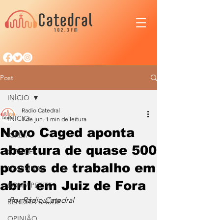
Post
INÍCIO
Radio Catedral
INÍCIO
1 de jun.
1 min de leitura
Novo Caged aponta
IGREJA
abertura de quase 500
CIDADE
postos de trabalho em
NACIONAL
abril em Juiz de Fora
BOM APETITE
Por Rádio Catedral
BENDITA SAÚDE
OPINIÃO