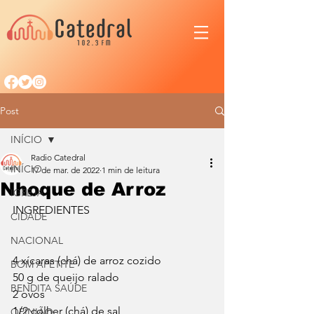
Post
INÍCIO
Radio Catedral
INÍCIO
17 de mar. de 2022
1 min de leitura
Nhoque de Arroz
IGREJA
INGREDIENTES
CIDADE
NACIONAL
4 xícaras (chá) de arroz cozido
BOM APETITE
50 g de queijo ralado
BENDITA SAÚDE
2 ovos
1/2 colher (chá) de sal
OPINIÃO