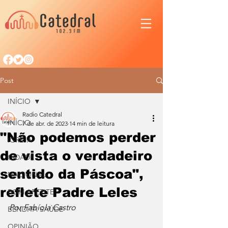
Post
INÍCIO
Radio Catedral
INÍCIO
7 de abr. de 2023
14 min de leitura
"Não podemos perder
IGREJA
de vista o verdadeiro
CIDADE
sentido da Páscoa",
NACIONAL
reflete Padre Leles
BOM APETITE
Por Fabíola Castro
BENDITA SAÚDE
OPINIÃO