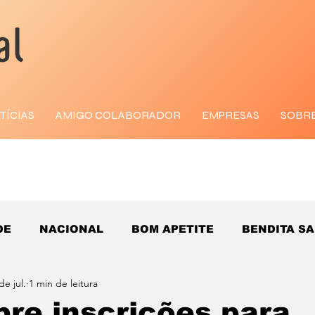
TÍCIAS
AMIGO COLABORADOR
EMPRESAS
SOBR
DE
NACIONAL
BOM APETITE
BENDITA S
de jul.
1 min de leitura
re inscrições para