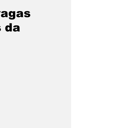
vagas
s da