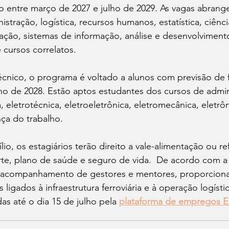
o entre março de 2027 e julho de 2029. As vagas abran
stração, logística, recursos humanos, estatística, ciênci
ação, sistemas de informação, análise e desenvolvimento
 cursos correlatos.
técnico, o programa é voltado a alunos com previsão de 
lho de 2028. Estão aptos estudantes dos cursos de admin
, eletrotécnica, eletroeletrônica, eletromecânica, eletrôn
ça do trabalho.
io, os estagiários terão direito a vale-alimentação ou re
orte, plano de saúde e seguro de vida.  De acordo com a
 acompanhamento de gestores e mentores, proporciona
 ligados à infraestrutura ferroviária e à operação logístic
as até o dia 15 de julho pela 
plataforma de empregos E