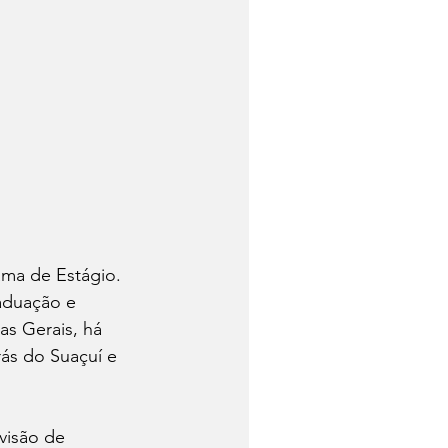
ama de Estágio. 
aduação e 
s Gerais, há 
ás do Suaçuí e 
visão de 