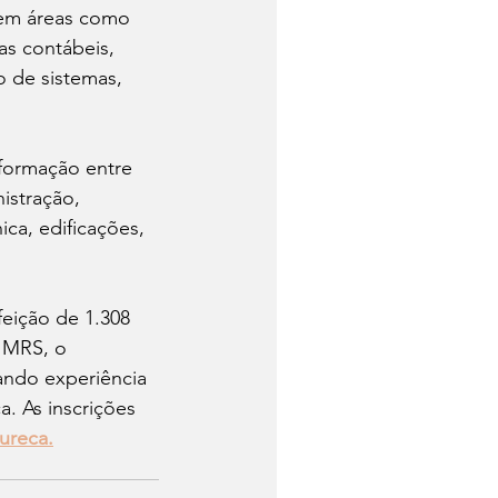
gem áreas como 
as contábeis, 
 de sistemas, 
formação entre 
istração, 
ica, edificações, 
feição de 1.308 
 MRS, o 
ndo experiência 
a. As inscrições 
ureca.