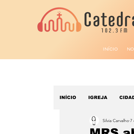
INÍCIO
NO
INÍCIO
IGREJA
CIDA
Silvia Carvalho
7 
ESPORTE
MRS ab