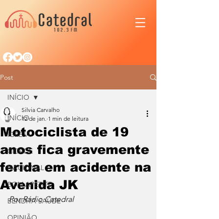
Post
INÍCIO
Silvia Carvalho
INÍCIO
12 de jan.
1 min de leitura
Motociclista de 19
IGREJA
anos fica gravemente
CIDADE
ferida em acidente na
NACIONAL
Avenida JK
BOM APETITE
Por Rádio Catedral
BENDITA SAÚDE
OPINIÃO