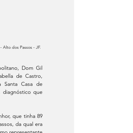
 Alto dos Passos - JF.
litano, Dom Gil 
ella de Castro, 
a Santa Casa de 
 diagnóstico que 
or, que tinha 89 
sos, da qual era 
omo representante 