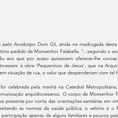
 pelo Arcebispo Dom Gil, ainda na madrugada desta ter
último pedido de Monsenhor Falabella. “...segundo o se
ediu aos que por acaso quisessem oferecer-lhe coroas 
tinassem à obra ‘Pequeninos de Jesus’, que na Arquid
em situação de rua, o valor que despenderiam com ta
foi celebrada pela manhã na Catedral Metropolitana,
omunicação arquidiocesanos. O corpo de Monsenhor Fa
ve presente por conta das orientações sanitárias em vi
eitando as normas da saúde pública, o velório e o R
 participação apenas de alguns familiares e poucos pad