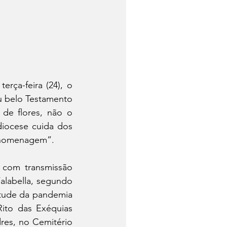
ça-feira (24), o 
u belo Testamento 
de flores, não o 
iocese cuida dos 
l homenagem”.
 com transmissão 
labella, segundo 
rtude da pandemia 
ito das Exéquias 
res, no Cemitério 