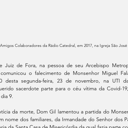
Amigos Colaboradores da Rádio Catedral, em 2017, na Igreja São José -
e Juiz de Fora, na pessoa de seu Arcebispo Metropo
 comunicou o falecimento de Monsenhor Miguel Falab
30 desta segunda-feira, 23 de novembro, na UTI d
uerido sacerdote parte para o céu vítima da Covid-19,
dia 9.
tícia da morte, Dom Gil lamentou a partida do Monsenh
m nome dos familiares, da Irmandade do Senhor dos Pas
ia da Santa Casa de Misericórdia da qual fazia parte c