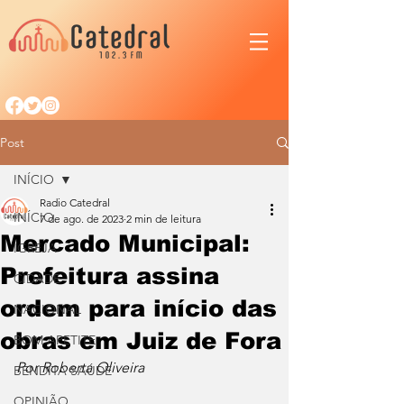
Post
INÍCIO
Radio Catedral
INÍCIO
7 de ago. de 2023
2 min de leitura
Mercado Municipal:
IGREJA
Prefeitura assina
CIDADE
ordem para início das
NACIONAL
obras em Juiz de Fora
BOM APETITE
Por Roberta Oliveira
BENDITA SAÚDE
OPINIÃO