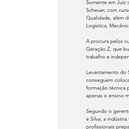
Somente em Juiz d
Scheuer, com curs
Qualidade, além d
Logística, Mecâni
A procura pelos c
Geração Z, que bu
trabalho e indepen
Levantamento do S
conseguem colocaç
formação técnica 
apenas o ensino m
Segundo o gerente
e Silva, a indústr
profissionais prep