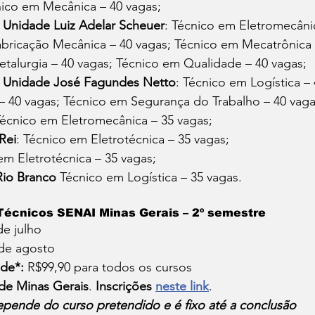
nico em Mecânica – 40 vagas;
– Unidade Luiz Adelar Scheuer
: Técnico em Eletromecânic
bricação Mecânica – 40 vagas; Técnico em Mecatrônica –
talurgia – 40 vagas; Técnico em Qualidade – 40 vagas;
– Unidade José Fagundes Netto
: Técnico em Logística – 
 40 vagas; Técnico em Segurança do Trabalho – 40 vaga
Técnico em Eletromecânica – 35 vagas;
Rei
: Técnico em Eletrotécnica – 35 vagas;
em Eletrotécnica – 35 vagas;
Rio Branco
 Técnico em Logística – 35 vagas.
Técnicos SENAI Minas Gerais – 2º semestre
de julho
 de agosto
de*: 
R$99,90 para todos os cursos
 de Minas Gerais
. 
Inscrições
neste link
.
epende do curso pretendido e é fixo até a conclusão