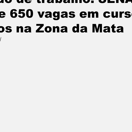
e 650 vagas em cur
os na Zona da Mata
l