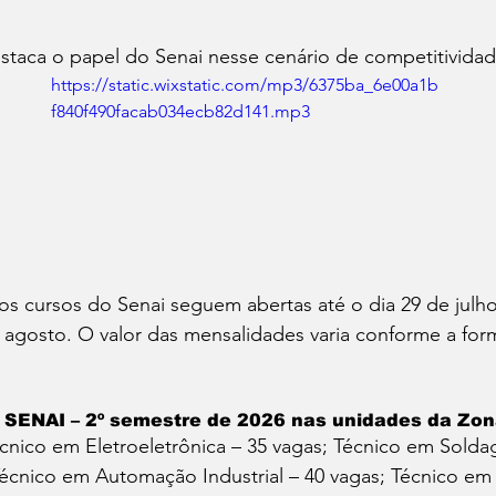
staca o papel do Senai nesse cenário de competitividade
https://static.wixstatic.com/mp3/6375ba_6e00a1b
f840f490facab034ecb82d141.mp3
 os cursos do Senai seguem abertas até o dia 29 de julho
gosto. O valor das mensalidades varia conforme a for
 SENAI – 2º semestre de 2026 nas unidades da Zo
écnico em Eletroeletrônica – 35 vagas; Técnico em Solda
Técnico em Automação Industrial – 40 vagas; Técnico em 