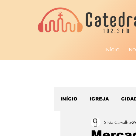
INÍCIO
NO
INÍCIO
IGREJA
CIDA
Silvia Carvalho
29
ESPORTE
Mercad