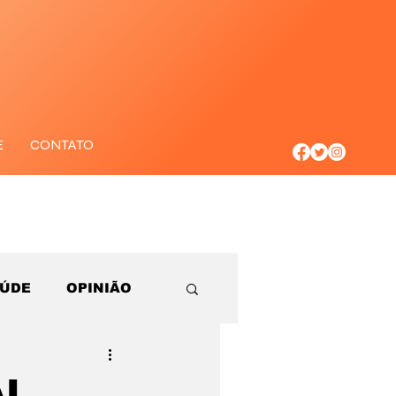
E
CONTATO
AÚDE
OPINIÃO
I