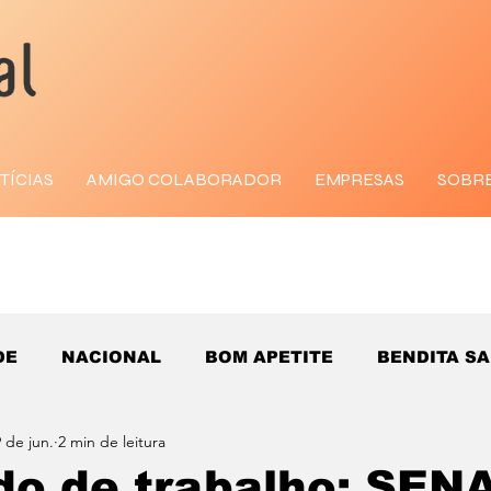
TÍCIAS
AMIGO COLABORADOR
EMPRESAS
SOBR
DE
NACIONAL
BOM APETITE
BENDITA S
 de jun.
2 min de leitura
o de trabalho: SENA