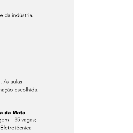
 da indústria.
. As aulas 
mação escolhida.
na da Mata
gem – 35 vagas;
Eletrotécnica – 