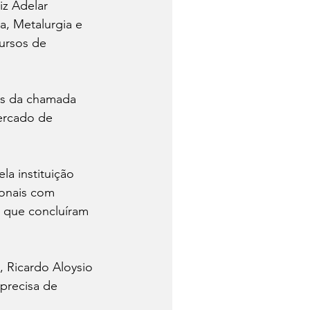
z Adelar 
, Metalurgia e 
ursos de 
ns da chamada 
ercado de 
a instituição 
onais com 
 que concluíram 
 Ricardo Aloysio 
precisa de 