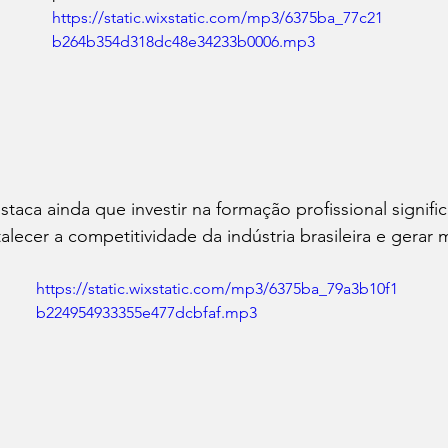
https://static.wixstatic.com/mp3/6375ba_77c21
b264b354d318dc48e34233b0006.mp3
staca ainda que investir na formação profissional signifi
alecer a competitividade da indústria brasileira e gerar 
https://static.wixstatic.com/mp3/6375ba_79a3b10f1
b224954933355e477dcbfaf.mp3