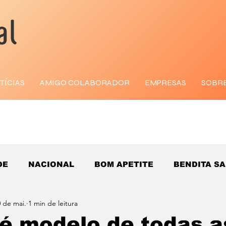
TÍCIAS
AMIGO COLABORADOR
EMPRESAS
SOBR
DE
NACIONAL
BOM APETITE
BENDITA S
 de mai.
1 min de leitura
 é modelo de todas a