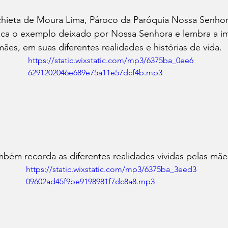
hieta de Moura Lima, Pároco da Paróquia Nossa Senhor
aca o exemplo deixado por Nossa Senhora e lembra a im
mães, em suas diferentes realidades e histórias de vida.
https://static.wixstatic.com/mp3/6375ba_0ee6
6291202046e689e75a11e57dcf4b.mp3
bém recorda as diferentes realidades vividas pelas mãe
https://static.wixstatic.com/mp3/6375ba_3eed3
09602ad45f9be9198981f7dc8a8.mp3