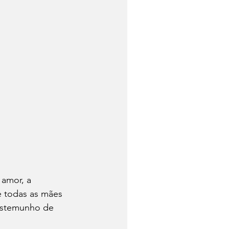
amor, a 
e todas as mães 
testemunho de 