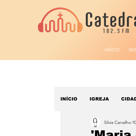
INÍCIO
NO
INÍCIO
IGREJA
CIDA
Silvia Carvalho
10
ESPORTE
'Maria