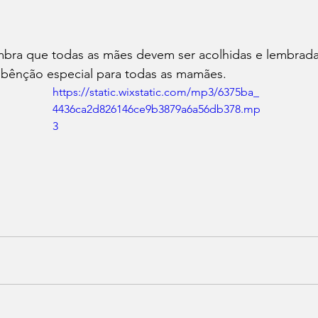
mbra que todas as mães devem ser acolhidas e lembrada
bênção especial para todas as mamães.
https://static.wixstatic.com/mp3/6375ba_
4436ca2d826146ce9b3879a6a56db378.mp
3