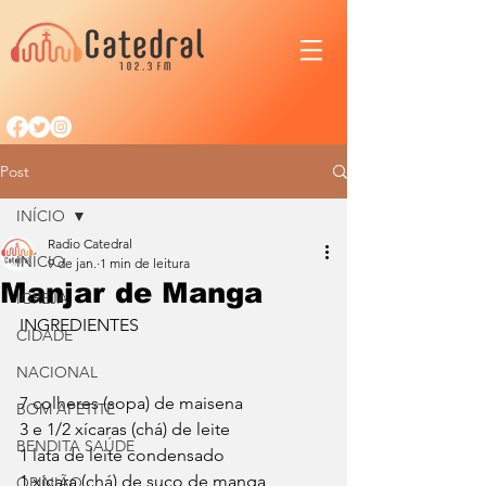
Post
INÍCIO
Radio Catedral
INÍCIO
9 de jan.
1 min de leitura
Manjar de Manga
IGREJA
INGREDIENTES
CIDADE
NACIONAL
7 colheres (sopa) de maisena
BOM APETITE
3 e 1/2 xícaras (chá) de leite
BENDITA SAÚDE
1 lata de leite condensado
1 xícara (chá) de suco de manga 
OPINIÃO