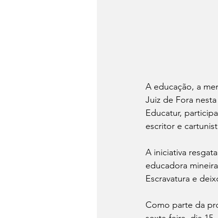
A educação, a memó
Juiz de Fora nesta
Educatur, particip
escritor e cartunis
A iniciativa resgat
educadora mineira
Escravatura e dei
Como parte da pro
sexta-feira, dia 15