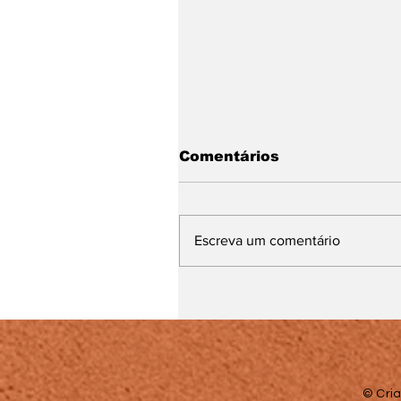
Comentários
Escreva um comentário
'Me Adota aí!": 23ª
edição da campanha
acontece neste sábad
(8)
© Cria