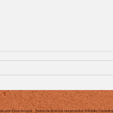
Vacimóvel intensifica
imunização contra o
o
sarampo neste mês de
agosto
do por Elias Arruda. Todos os direitos reservados à Rádio Catedral