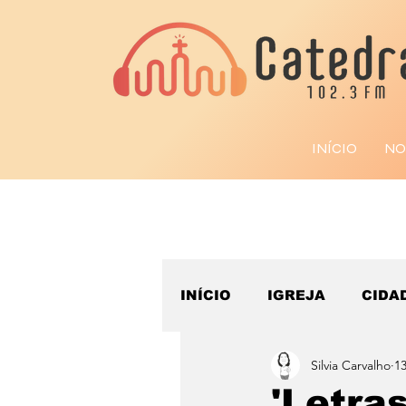
INÍCIO
NO
INÍCIO
IGREJA
CIDA
Silvia Carvalho
13
ESPORTE
'Letra