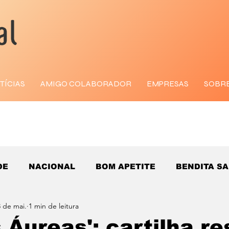
TÍCIAS
AMIGO COLABORADOR
EMPRESAS
SOBR
DE
NACIONAL
BOM APETITE
BENDITA S
 de mai.
1 min de leitura
s Áureas': cartilha r