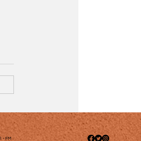
 - FM .