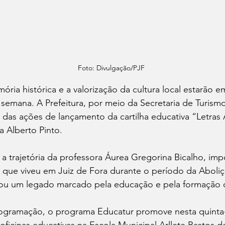
Foto: Divulgação/PJF
ria histórica e a valorização da cultura local estarão 
 semana. A Prefeitura, por meio da Secretaria de Turis
a das ações de lançamento da cartilha educativa “Letras
ta Alberto Pinto. 
a a trajetória da professora Áurea Gregorina Bicalho, imp
 que viveu em Juiz de Fora durante o período da Aboliç
xou um legado marcado pela educação e pela formação 
gramação, o programa Educatur promove nesta quinta-fe
, oficinas educativas na Escola Municipal Arllete Bastos 