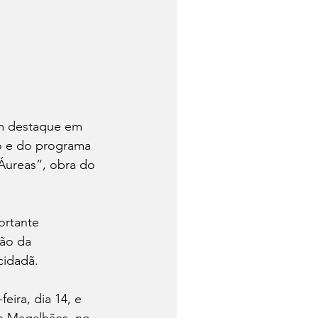
em destaque em 
mo e do programa 
 Áureas”, obra do 
ortante 
ão da 
cidadã.
ira, dia 14, e 
de Magalhães, no 