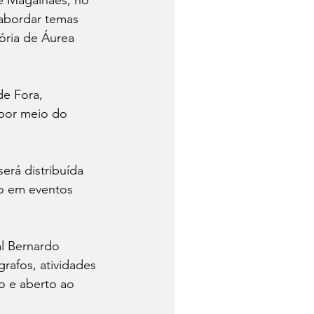
 abordar temas 
ória de Áurea 
de Fora, 
 por meio do 
erá distribuída 
to em eventos 
al Bernardo 
afos, atividades 
to e aberto ao 