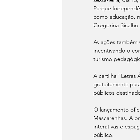
Parque Independên
como educação, mem
Gregorina Bicalho.
As ações também vã
incentivando o con
turismo pedagógi
A cartilha “Letras 
gratuitamente par
públicos destinados
O lançamento ofici
Mascarenhas. A pr
interativas e espa
público.