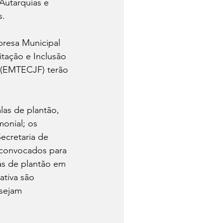
 Autarquias e 
s.
resa Municipal 
tação e Inclusão 
 (EMTECJF) terão 
as de plantão, 
onial; os 
ecretaria de 
 convocados para 
as de plantão em 
ativa são 
sejam 