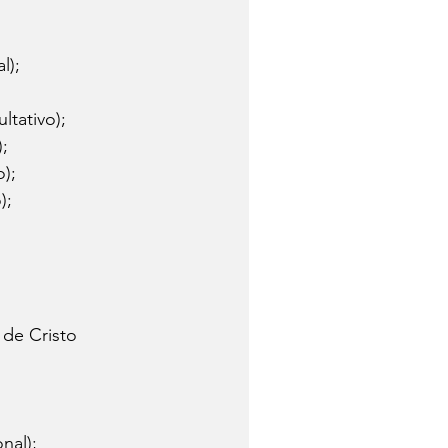
l);
ltativo);
);
o);
);
 de Cristo 
nal);