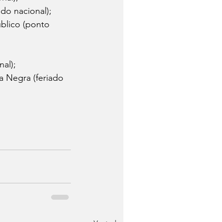
do nacional);
blico (ponto 
al);
a Negra (feriado 