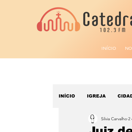
INÍCIO
NO
INÍCIO
IGREJA
CIDA
Silvia Carvalho
2 
ESPORTE
Juiz d