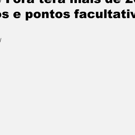
os e pontos facultat
l