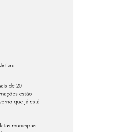
 de Fora
ais de 20 
ormações estão 
erno que já está 
atas municipais 