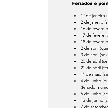
Feriados e pon
1º de janeiro 
2 de janeiro (s
16 de fevereir
17 de fevereiro
18 de fevereir
2 de abril (qu
3 de abril (sex
20 de abril (s
21 de abril (te
1º de maio (se
4 de junho (qu
(feriado munic
5 de junho (se
13 de junho (s
7 de setembro 