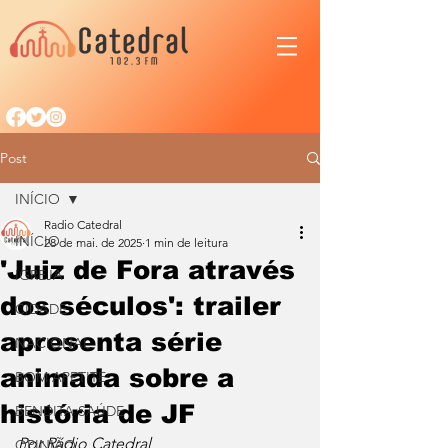
Post
INÍCIO
Radio Catedral
INÍCIO
28 de mai. de 2025
1 min de leitura
'Juiz de Fora através
IGREJA
dos séculos': trailer
CIDADE
apresenta série
NACIONAL
animada sobre a
BOM APETITE
história de JF
BENDITA SAÚDE
Por Rádio Catedral
OPINIÃO