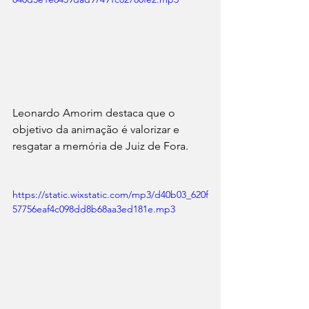
Leonardo Amorim destaca que o 
objetivo da animação é valorizar e 
resgatar a memória de Juiz de Fora.
https://static.wixstatic.com/mp3/d40b03_620f
57756eaf4c098dd8b68aa3ed181e.mp3