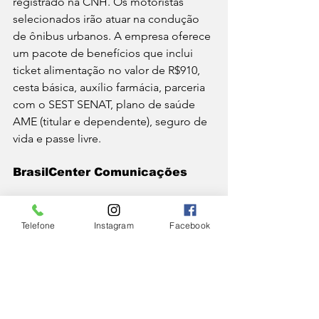
registrado na CNH. Os motoristas 
selecionados irão atuar na condução 
de ônibus urbanos. A empresa oferece 
um pacote de benefícios que inclui 
ticket alimentação no valor de R$910, 
cesta básica, auxílio farmácia, parceria 
com o SEST SENAT, plano de saúde 
AME (titular e dependente), seguro de 
vida e passe livre. 
BrasilCenter Comunicações
Até sábado (31)
, a Brasilcenter 
Comunicações está com processo 
Telefone
Instagram
Facebook
seletivo aberto para 
42 vagas de 
Representante de Atendimento
, em 
Juiz de Fora. Podem se candidatar 
profissionais com ensino médio 
completo, que residam no município, 