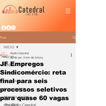
Post
INÍCIO
Radio Catedral
INÍCIO
30 de jan.
3 min de leitura
JF Empregos
IGREJA
Sindicomércio: reta
CIDADE
final para seis
NACIONAL
processos seletivos
BOM APETITE
para quase 60 vagas
BENDITA SAÚDE
Por Rádio Catedral
OPINIÃO