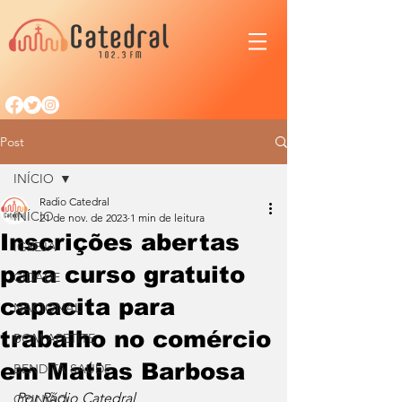
Post
INÍCIO
Radio Catedral
INÍCIO
21 de nov. de 2023
1 min de leitura
Inscrições abertas
IGREJA
para curso gratuito
CIDADE
capacita para
NACIONAL
trabalho no comércio
BOM APETITE
em Matias Barbosa
BENDITA SAÚDE
Por Rádio Catedral
OPINIÃO