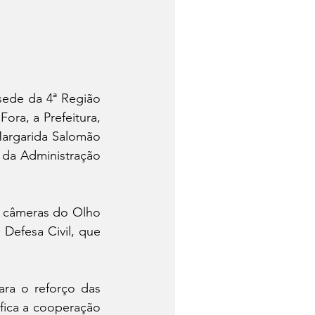
sede da 4ª Região 
ra, a Prefeitura, 
 Margarida Salomão 
da Administração 
s câmeras do Olho 
Defesa Civil, que 
ra o reforço das 
fica a cooperação 