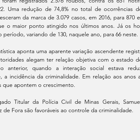
foram registrados 2.576 roubos, contra os 651 notif
. Uma redução de 74,8% no total de ocorrências des
desceram da marca de 3.079 casos, em 2016, para 870 e
 o maior ponto atingido nos últimos anos. Já os hom
 período, variando de 130, naquele ano, para 66 neste.
tística aponta uma aparente variação ascendente regist
toridades alegam ter relação objetiva com o estado d
o anterior, quando a interação social estava reduz
, a incidência da criminalidade. Em relação aos anos a
s que apontem o crescimento.
do Titular da Polícia Civil de Minas Gerais, Samue
iz de Fora são favoráveis ao controle da criminalidade.