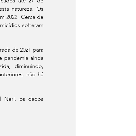
icados até 27 de 
ta natureza. Os 
m 2022. Cerca de 
icídios sofreram 
rada de 2021 para 
e pandemia ainda 
ida, diminuindo, 
nteriores, não há 
l Neri, os dados 