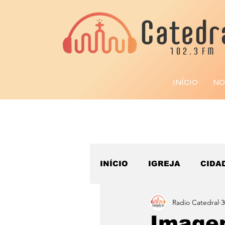
INÍCIO
NO
INÍCIO
IGREJA
CIDA
Radio Catedral
3
ESPORTE
Image