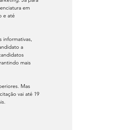
rketing. Já para 
enciatura em 
 e até 
 informativas, 
andidato a 
candidatos 
rantindo mais 
periores. Mas 
itação vai até 19 
s. 