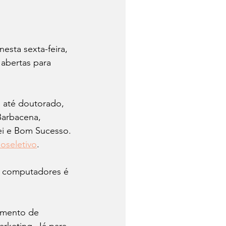
esta sexta-feira, 
abertas para 
 até doutorado, 
Barbacena, 
ei e Bom Sucesso.
oseletivo
. 
e computadores é 
imento de 