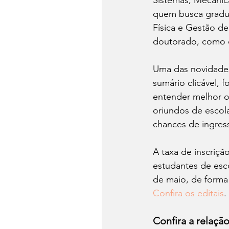
Sistemas, Mecânica
quem busca gradua
Física e Gestão d
doutorado, como 
Uma das novidades 
sumário clicável, 
entender melhor on
oriundos de escol
chances de ingres
A taxa de inscriçã
estudantes de esco
de maio, de forma 
Confira os editais
.
Confira a relaçã