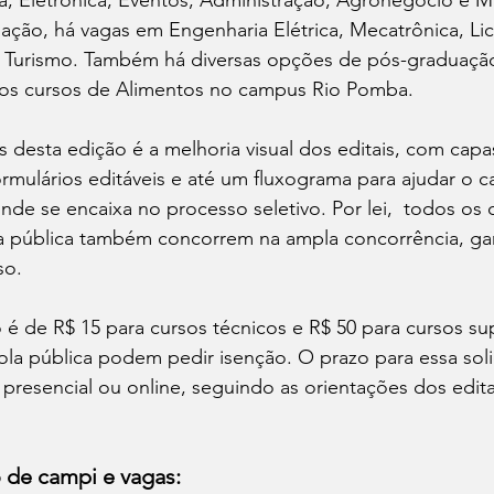
, Eletrônica, Eventos, Administração, Agronegócio e Ma
ção, há vagas em Engenharia Elétrica, Mecatrônica, Lic
e Turismo. Também há diversas opções de pós-graduação
os cursos de Alimentos no campus Rio Pomba.
desta edição é a melhoria visual dos editais, com capas
formulários editáveis e até um fluxograma para ajudar o c
de se encaixa no processo seletivo. Por lei,  todos os 
a pública também concorrem na ampla concorrência, ga
so.
o é de R$ 15 para cursos técnicos e R$ 50 para cursos su
la pública podem pedir isenção. O prazo para essa solic
presencial ou online, seguindo as orientações dos editai
o de campi e vagas: