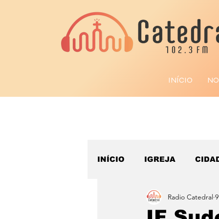
INÍCIO
NO
INÍCIO
IGREJA
CIDA
Radio Catedral
9
ESPORTE
IF Sud