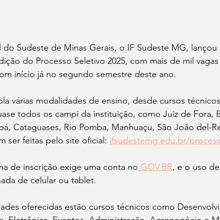
l do Sudeste de Minas Gerais, o IF Sudeste MG, lançou n
dição do Processo Seletivo 2025, com mais de mil vagas 
com início já no segundo semestre deste ano.
la várias modalidades de ensino, desde cursos técnicos
uase todos os campi da instituição, como Juiz de Fora, 
bá, Cataguases, Rio Pomba, Manhuaçu, São João del-R
ser feitas pelo site oficial: 
ifsudestemg.edu.br/process
ma de inscrição exige uma conta no
 GOV.BR
, e o uso d
a de celular ou tablet.
dades oferecidas estão cursos técnicos como Desenvolv