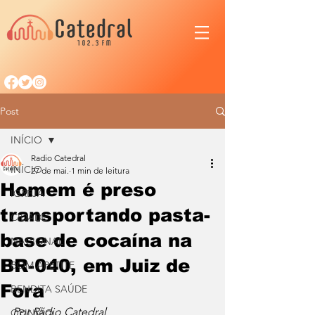
Post
INÍCIO
Radio Catedral
INÍCIO
27 de mai.
1 min de leitura
Homem é preso
IGREJA
transportando pasta-
CIDADE
base de cocaína na
NACIONAL
BR-040, em Juiz de
BOM APETITE
Fora
BENDITA SAÚDE
Por Rádio Catedral
OPINIÃO