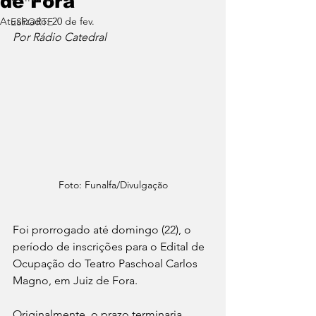
de Fora
Atualizado:
20 de fev.
ESPORTE
Por Rádio Catedral
Foto: Funalfa/Divulgação
Foi prorrogado até domingo (22), o 
período de inscrições para o Edital de 
Ocupação do Teatro Paschoal Carlos 
Magno, em Juiz de Fora.
Originalmente, o prazo terminaria 