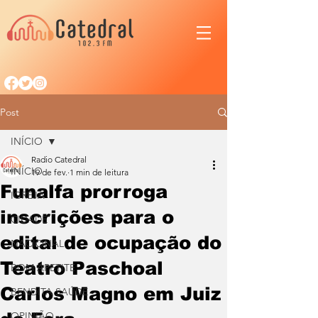
Post
INÍCIO
Radio Catedral
INÍCIO
19 de fev.
1 min de leitura
Funalfa prorroga
IGREJA
inscrições para o
CIDADE
edital de ocupação do
NACIONAL
Teatro Paschoal
BOM APETITE
Carlos Magno em Juiz
BENDITA SAÚDE
OPINIÃO