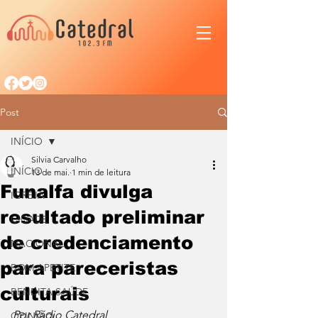
Post
INÍCIO
Silvia Carvalho
INÍCIO
13 de mai.
1 min de leitura
Funalfa divulga
IGREJA
resultado preliminar
CIDADE
de credenciamento
NACIONAL
para pareceristas
BOM APETITE
culturais
BENDITA SAÚDE
Por Rádio Catedral
OPINIÃO