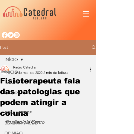
Post
INÍCIO
Radio Catedral
INÍCIO
10 de mai. de 2022
2 min de leitura
Fisioterapeuta fala
IGREJA
das patologias que
CIDADE
podem atingir a
NACIONAL
coluna
BOM APETITE
Por Fabíola Castro
BENDITA SAÚDE
OPINIÃO