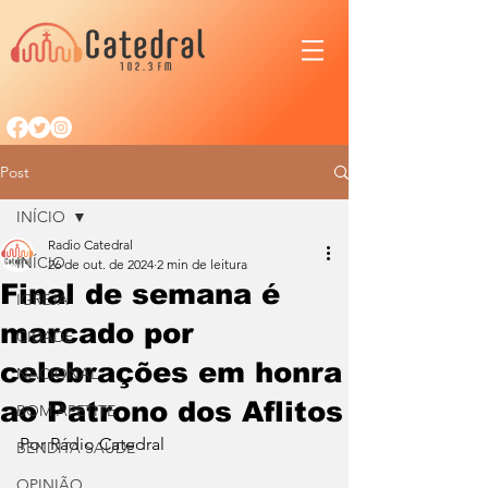
Post
INÍCIO
Radio Catedral
INÍCIO
26 de out. de 2024
2 min de leitura
Final de semana é
IGREJA
marcado por
CIDADE
celebrações em honra
NACIONAL
ao Patrono dos Aflitos
BOM APETITE
Por Rádio Catedral
BENDITA SAÚDE
OPINIÃO