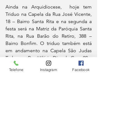
Ainda na Arquidiocese,  hoje tem 
Triduo na Capela da Rua José Vicente, 
18 – Bairro Santa Rita e na segunda a 
festa será na Matriz da Paróquia Santa 
Rita, na Rua Barão do Retiro, 388 – 
Bairro Bonfim. O triduo também está 
em andamento na Capela São Judas 
Tadeu na  Rua Hilário Dias da Cruz, 22 – 
Bairro Arco Íris.
Telefone
Instagram
Facebook
Em Santos Dumont, amanhã, termina a 
novena na capela da Rua Pedro 
Albanese, 49, no Bairro Graminha e 
haverá programação especial na 
segunda. O tríduo também está em 
andamento na capela em honra ao 
santo das causas impossíveis na Rua 
Mateus Caldas de Oliveira, 207 – Bairro 