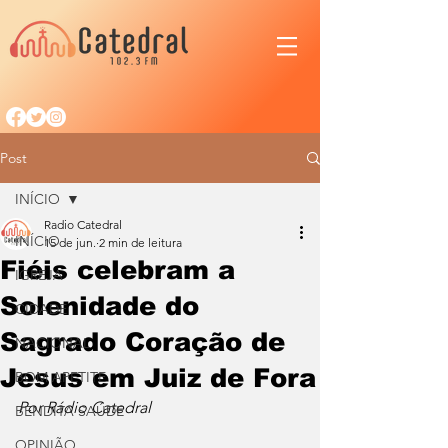
Post
INÍCIO
Radio Catedral
INÍCIO
15 de jun.
2 min de leitura
Fiéis celebram a
IGREJA
Solenidade do
CIDADE
Sagrado Coração de
NACIONAL
Jesus em Juiz de Fora
BOM APETITE
Por Rádio Catedral
BENDITA SAÚDE
OPINIÃO