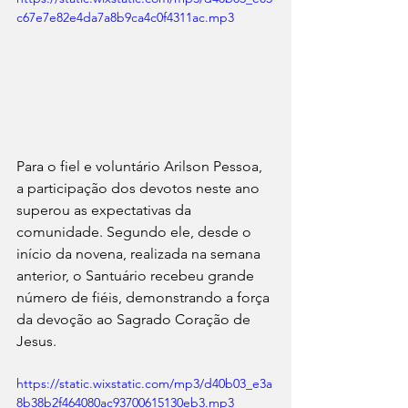
c67e7e82e4da7a8b9ca4c0f4311ac.mp3
Para o fiel e voluntário Arilson Pessoa, 
a participação dos devotos neste ano 
superou as expectativas da 
comunidade. Segundo ele, desde o 
início da novena, realizada na semana 
anterior, o Santuário recebeu grande 
número de fiéis, demonstrando a força 
da devoção ao Sagrado Coração de 
Jesus. 
https://static.wixstatic.com/mp3/d40b03_e3a
8b38b2f464080ac93700615130eb3.mp3