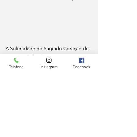
A Solenidade do Sagrado Coração de 
Jesus é celebrada sempre na sexta-
feira seguinte a Corpus Christi e 
Telefone
Instagram
Facebook
convida os cristãos a renovarem sua 
confiança em Deus, reforçando valores 
como a caridade, o perdão e o amor 
ao próximo.
Encerramos o XXXXXXXXXXXX com 
uma bênção especial do Monsenhor 
Eduardo Almeida da Rocha aos 
ouvintes da Rádio Catedral, por 
ocasião da festa do Sagrado Coração 