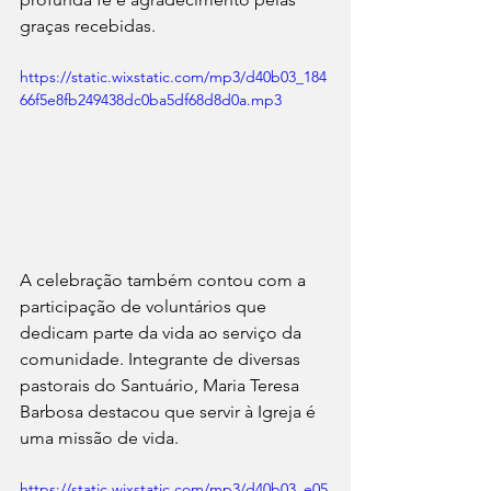
graças recebidas.
https://static.wixstatic.com/mp3/d40b03_184
66f5e8fb249438dc0ba5df68d8d0a.mp3
A celebração também contou com a 
participação de voluntários que 
dedicam parte da vida ao serviço da 
comunidade. Integrante de diversas 
pastorais do Santuário, Maria Teresa 
Barbosa destacou que servir à Igreja é 
uma missão de vida. 
https://static.wixstatic.com/mp3/d40b03_e05