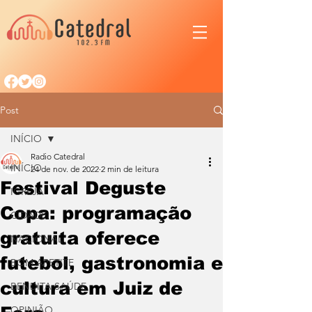
Post
INÍCIO
Radio Catedral
INÍCIO
24 de nov. de 2022
2 min de leitura
Festival Deguste
IGREJA
Copa: programação
CIDADE
gratuita oferece
NACIONAL
futebol, gastronomia e
BOM APETITE
cultura em Juiz de
BENDITA SAÚDE
OPINIÃO