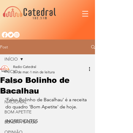
Post
INÍCIO
Radio Catedral
INÍCIO
31 de mar.
1 min de leitura
Falso Bolinho de
IGREJA
Bacalhau
CIDADE
'Falso Bolinho de Bacalhau' é a receita 
NACIONAL
do quadro 'Bom Apetite' de hoje.
BOM APETITE
INGREDIENTES
BENDITA SAÚDE
OPINIÃO