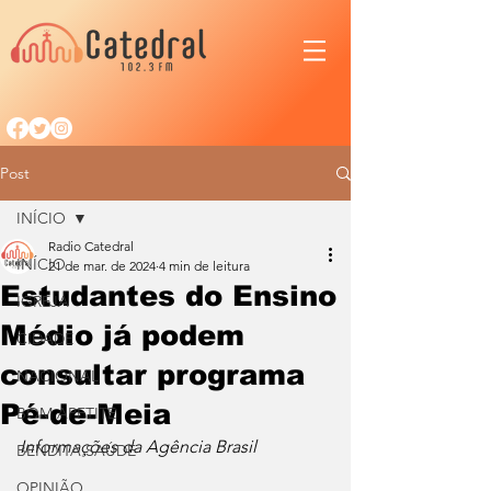
Post
INÍCIO
Radio Catedral
INÍCIO
21 de mar. de 2024
4 min de leitura
Estudantes do Ensino
IGREJA
Médio já podem
CIDADE
consultar programa
NACIONAL
Pé-de-Meia
BOM APETITE
Informações da Agência Brasil
BENDITA SAÚDE
OPINIÃO