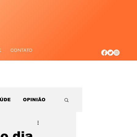
E
CONTATO
AÚDE
OPINIÃO
o dia