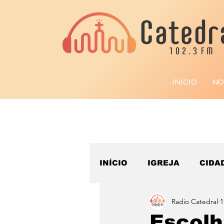
INÍCIO
NO
INÍCIO
IGREJA
CIDA
Radio Catedral
1
ESPORTE
Escolh