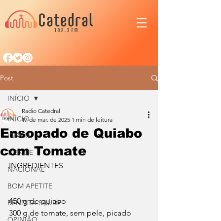
Post
INÍCIO
Radio Catedral
INÍCIO
17 de mar. de 2025
1 min de leitura
Ensopado de Quiabo
IGREJA
com Tomate
CIDADE
INGREDIENTES
NACIONAL
BOM APETITE
450 g de quiabo
BENDITA SAÚDE
300 g de tomate, sem pele, picado
OPINIÃO