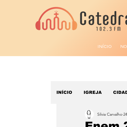
INÍCIO
NO
INÍCIO
IGREJA
CIDA
Silvia Carvalho
24
ESPORTE
Enem 2