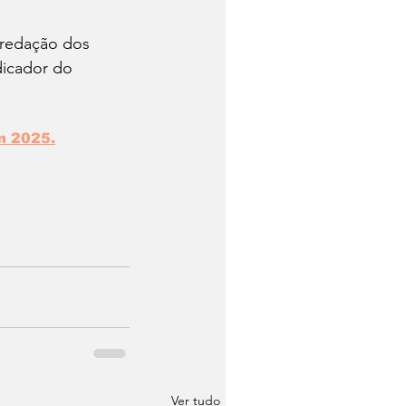
 redação dos 
icador do 
m 2025.
Ver tudo