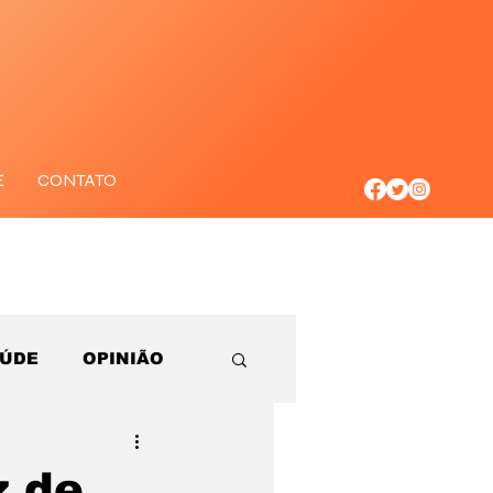
E
CONTATO
AÚDE
OPINIÃO
z de