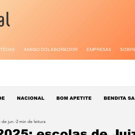
TÍCIAS
AMIGO COLABORADOR
EMPRESAS
SOBR
DE
NACIONAL
BOM APETITE
BENDITA S
 de jun.
2 min de leitura
025: escolas de Jui