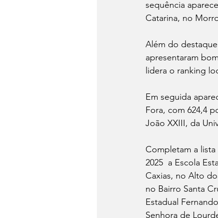
sequência aparece
Catarina, no Morr
Além do destaque d
apresentaram bom 
lidera o ranking l
Em seguida aparec
Fora, com 624,4 p
João XXIII, da Uni
Completam a lista
2025  a Escola Est
Caxias, no Alto do
no Bairro Santa Cr
Estadual Fernando 
Senhora de Lourd