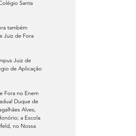
Colégio Santa 
Fora também 
 Juiz de Fora 
mpus Juiz de 
égio de Aplicação 
de Fora no Enem 
tadual Duque de 
agalhães Alves, 
onório; a Escola 
lfeld, no Nossa 