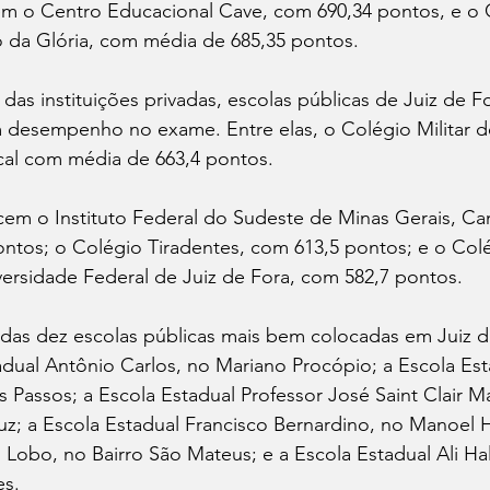
m o Centro Educacional Cave, com 690,34 pontos, e o 
o da Glória, com média de 685,35 pontos.
as instituições privadas, escolas públicas de Juiz de 
desempenho no exame. Entre elas, o Colégio Militar de
ocal com média de 663,4 pontos.
em o Instituto Federal do Sudeste de Minas Gerais, Ca
ontos; o Colégio Tiradentes, com 613,5 pontos; e o Col
versidade Federal de Juiz de Fora, com 582,7 pontos.
 das dez escolas públicas mais bem colocadas em Juiz 
adual Antônio Carlos, no Mariano Procópio; a Escola Es
s Passos; a Escola Estadual Professor José Saint Clair M
uz; a Escola Estadual Francisco Bernardino, no Manoel H
Lobo, no Bairro São Mateus; e a Escola Estadual Ali Ha
es.